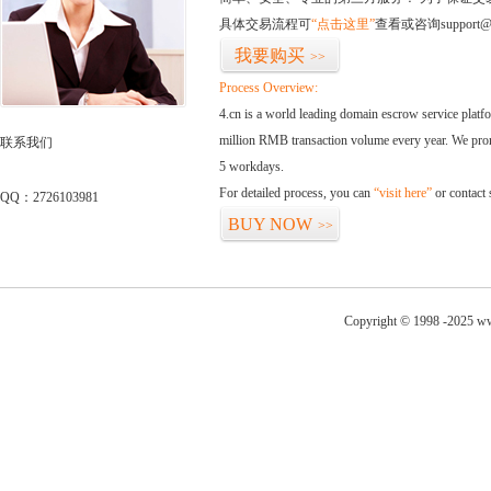
具体交易流程可
“点击这里”
查看或咨询support@
我要购买
>>
Process Overview:
4.cn is a world leading domain escrow service plat
million RMB transaction volume every year. We promi
联系我们
5 workdays.
For detailed process, you can
“visit here”
or contact
QQ：2726103981
BUY NOW
>>
Copyright © 1998 -2025 ww